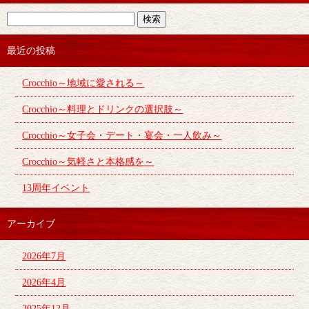
最近の投稿
Crocchio～地域に愛される～
Crocchio～料理とドリンクの選択肢～
Crocchio～女子会・デート・宴会・一人飲み～
Crocchio～気軽さと本格感を～
13周年イベント
アーカイブ
2026年7月
2026年4月
2025年12月