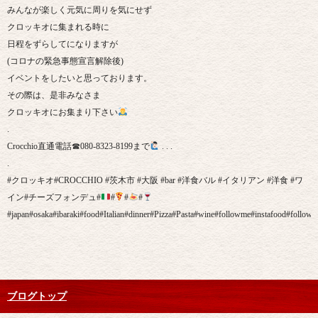
みんなが楽しく元気に周りを気にせず
クロッキオに集まれる時に
日程をずらしてになりますが
(コロナの緊急事態宣言解除後)
イベントをしたいと思っております。
その際は、是非みなさま
クロッキオにお集まり下さい
.
Crocchio直通電話☎︎080-8323-8199まで
. . .
.
#クロッキオ#CROCCHIO #茨木市 #大阪 #bar #洋食バル #イタリアン #洋食 #ワ
イン#チーズフォンデュ#
#
#
#
#japan#osaka#ibaraki#food#Italian#dinner#Pizza#Pasta#wine#followme#instafood#followm
ブログトップ