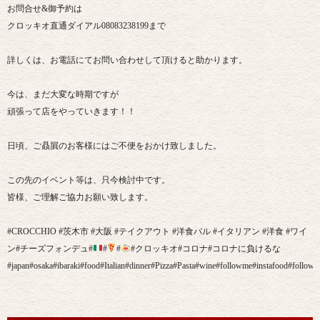
お問合せ&御予約は
クロッキオ直通ダイアル08083238199まで
詳しくは、お電話にてお問い合わせして頂けると助かります。
今は、まだ大変な時期ですが
頑張って店をやっていきます！！
日頃、ご贔屓のお客様にはご不便をおかけ致しました。
この先のイベント等は、只今検討中です。
皆様、ご理解ご協力お願い致します。
#CROCCHIO #茨木市 #大阪 #テイクアウト #洋食バル #イタリアン #洋食 #ワイ
ン#チーズフォンデュ#
#
#
#クロッキオ#コロナ#コロナに負けるな
#japan#osaka#ibaraki#food#Italian#dinner#Pizza#Pasta#wine#followme#instafood#followm