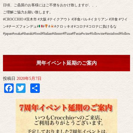
日頃、ご贔屓のお客様にはご不便をおかけ致しますが、、、
ご理解ご協力お願い致します。
#CROCCHIO #茨木市 #大阪 #テイクアウト #洋食バル #イタリアン #洋食 #ワイ
ン#チーズフォンデュ#
#
#
#クロッキオ#コロナ#コロナに負けるな
#japan#osaka#ibaraki#food#Italian#dinner#Pizza#Pasta#wine#followme#instafood#followm
周年イベント延期のご案内
投稿日
2020年5月7日
Facebook
Twitter
共
有