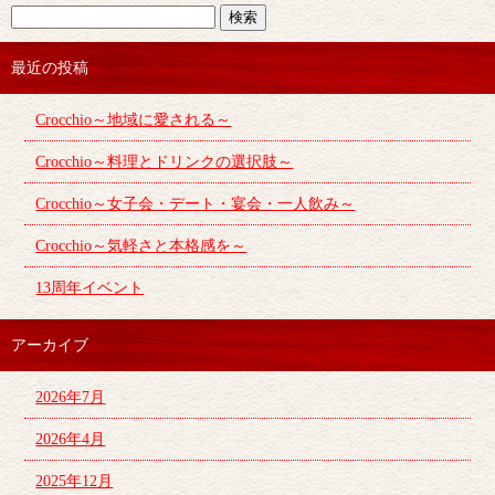
最近の投稿
Crocchio～地域に愛される～
Crocchio～料理とドリンクの選択肢～
Crocchio～女子会・デート・宴会・一人飲み～
Crocchio～気軽さと本格感を～
13周年イベント
アーカイブ
2026年7月
2026年4月
2025年12月