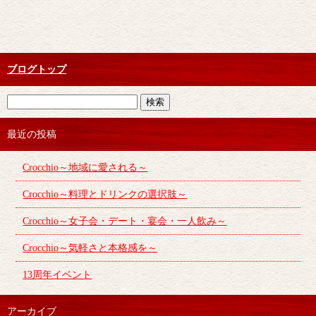
ブログトップ
最近の投稿
Crocchio～地域に愛される～
Crocchio～料理とドリンクの選択肢～
Crocchio～女子会・デート・宴会・一人飲み～
Crocchio～気軽さと本格感を～
13周年イベント
アーカイブ