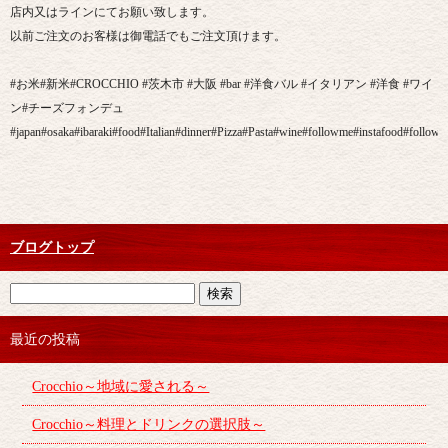
店内又はラインにてお願い致します。
以前ご注文のお客様は御電話でもご注文頂けます。
#お米#新米#CROCCHIO #茨木市 #大阪 #bar #洋食バル #イタリアン #洋食 #ワイ
ン#チーズフォンデュ
#japan#osaka#ibaraki#food#Italian#dinner#Pizza#Pasta#wine#followme#instafood#followm
ブログトップ
最近の投稿
Crocchio～地域に愛される～
Crocchio～料理とドリンクの選択肢～