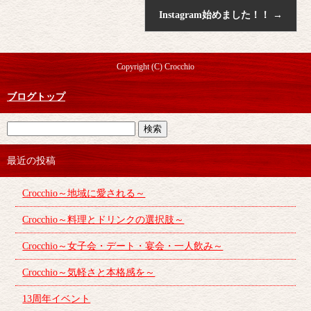
Instagram始めました！！
→
Copyright (C) Crocchio
ブログトップ
最近の投稿
Crocchio～地域に愛される～
Crocchio～料理とドリンクの選択肢～
Crocchio～女子会・デート・宴会・一人飲み～
Crocchio～気軽さと本格感を～
13周年イベント