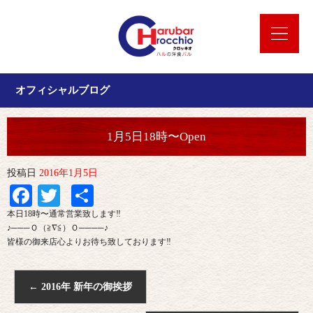
オフィシャルブログ
1月5日18時〜Open
投稿日
2016年1月5日
Facebook
Twitter
共
有
本日18時〜通常営業致します‼︎
♪───Ｏ（≧∇≦）Ｏ────♪
皆様の御来店心よりお待ち致しております‼︎
←
2016年 新年の御挨拶