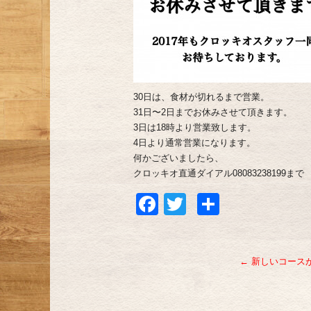
30日は、食材が切れるまで営業。
31日〜2日までお休みさせて頂きます。
3日は18時より営業致します。
4日より通常営業になります。
何かございましたら、
クロッキオ直通ダイアル08083238199まで
Facebook
Twitter
共
有
←
新しいコース