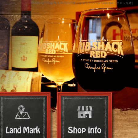
年末年始の御案内|茨木市の洋食・イタリアンバル Crocchio（クロッキオ）