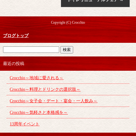
Copyright (C) Crocchio
ブログトップ
最近の投稿
Crocchio～地域に愛される～
Crocchio～料理とドリンクの選択肢～
Crocchio～女子会・デート・宴会・一人飲み～
Crocchio～気軽さと本格感を～
13周年イベント