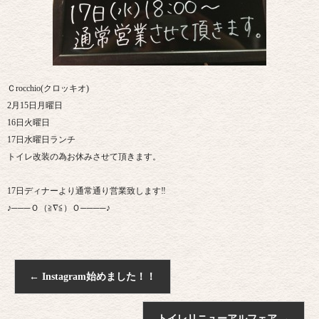
Ｃrocchio(クロッキオ)
2月15日月曜日
16日火曜日
17日水曜日ランチ
トイレ改装の為お休みさせて頂きます。
17日ディナーより通常通り営業致します‼︎
♪───Ｏ（≧∇≦）Ｏ────♪
←
Instagram始めました！！
トイレリニューアルフェア
→