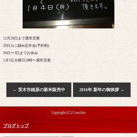
12月28日まで通常営業
29日カニ鍋de忘年会(予約制)
30日〜3日までお休み
1月5日火曜日18時〜通常営業
←
茨木市銭原の新米販売中
2016年 新年の御挨拶
→
Copyright (C) Crocchio
ブログトップ