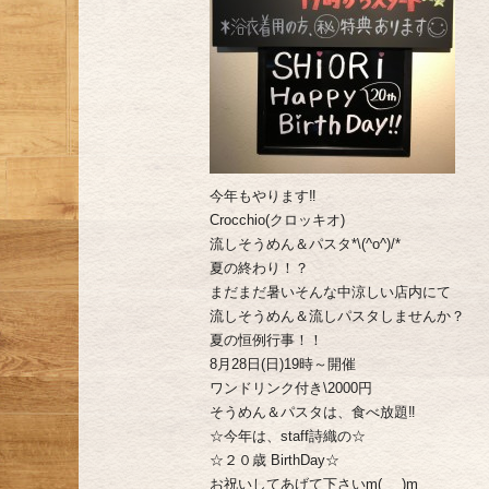
今年もやります‼︎
Crocchio(クロッキオ)
流しそうめん＆パスタ*\(^o^)/*
夏の終わり！？
まだまだ暑いそんな中涼しい店内にて
流しそうめん＆流しパスタしませんか？
夏の恒例行事！！
8月28日(日)19時～開催
ワンドリンク付き\2000円
そうめん＆パスタは、食べ放題‼︎
☆今年は、staff詩織の☆
☆２０歳 BirthDay☆
お祝いしてあげて下さいm(_ _)m