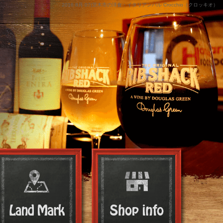
2016 8月 07|茨木市の洋食・イタリアンバル Crocchio（クロッキオ）